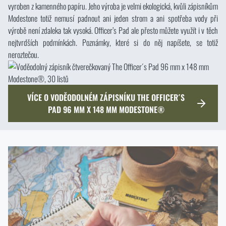
vyroben z kamenného papíru. Jeho výroba je velmi ekologická, kvůli zápisníkům
Modestone totiž nemusí padnout ani jeden strom a ani spotřeba vody při
výrobě není zdaleka tak vysoká. Officer’s Pad ale přesto můžete využít i v těch
nejtvrdších podmínkách. Poznámky, které si do něj napíšete, se totiž
neroztečou.
VÍCE O VODĚODOLNÉM ZÁPISNÍKU THE OFFICER´S
PAD 96 MM X 148 MM MODESTONE®