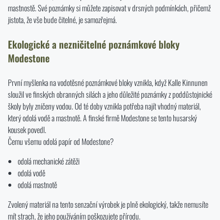
mastnostě. Své poznámky si můžete zapisovat v drsných podmínkách, přičemž
jistota, že vše bude čitelné, je samozřejmá.
Ekologické a nezničitelné poznámkové bloky
Modestone
První myšlenka na vodotěsné poznámkové bloky vznikla, když Kalle Kinnunen
sloužil ve finských obranných silách a jeho důležité poznámky z poddůstojnické
školy byly zničeny vodou. Od té doby vznikla potřeba najít vhodný materiál,
který odolá vodě a mastnotě. A finské firmě Modestone se tento husarský
kousek povedl.
Čemu všemu odolá papír od Modestone?
odolá mechanické zátěži
odolá vodě
odolá mastnotě
Zvolený materiál na tento senzační výrobek je plně ekologický, takže nemusíte
mít strach, že jeho používáním poškozujete přírodu.