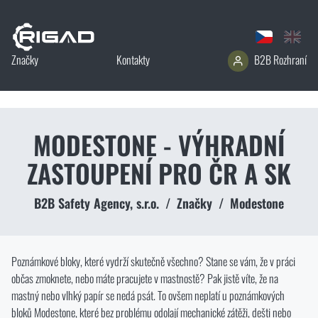
B2B Rozhraní
Značky
Kontakty
MODESTONE - VÝHRADNÍ
ZASTOUPENÍ PRO ČR A SK
B2B Safety Agency, s.r.o.
/
Značky
/
Modestone
Poznámkové bloky, které vydrží skutečně všechno? Stane se vám, že v práci
občas zmoknete, nebo máte pracujete v mastnostě? Pak jistě víte, že na
mastný nebo vlhký papír se nedá psát. To ovšem neplatí u poznámkových
bloků Modestone, které bez problému odolají mechanické zátěži, dešti nebo