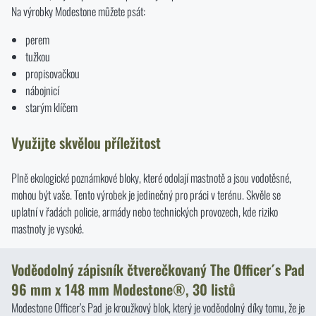
Na výrobky Modestone můžete psát:
perem
tužkou
propisovačkou
nábojnicí
starým klíčem
Využijte skvělou příležitost
Plně ekologické poznámkové bloky, které odolají mastnotě a jsou vodotěsné,
mohou být vaše. Tento výrobek je jedinečný pro práci v terénu. Skvěle se
uplatní v řadách policie, armády nebo technických provozech, kde riziko
mastnoty je vysoké.
Voděodolný zápisník čtverečkovaný The Officer´s Pad
96 mm x 148 mm Modestone®, 30 listů
Modestone Officer’s Pad je kroužkový blok, který je voděodolný díky tomu, že je